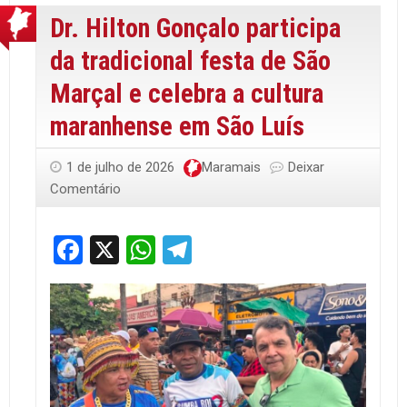
Dr. Hilton Gonçalo participa
da tradicional festa de São
Marçal e celebra a cultura
maranhense em São Luís
1 de julho de 2026
Maramais
Deixar
Comentário
Facebook
X
WhatsApp
Telegram