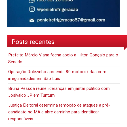
Posts recentes
Prefeito Márcio Viana fecha apoio a Hilton Gonçalo para o
Senado
Operação Rolezinho apreende 80 motocicletas com
irregularidades em São Luís
Bruna Pessoa reúne lideranças em jantar político com
Josivaldo JP em Tuntum
Justiça Eleitoral determina remoção de ataques a pré-
candidato no MA e abre caminho para identificar
responsáveis