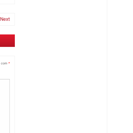
Next
s com
*