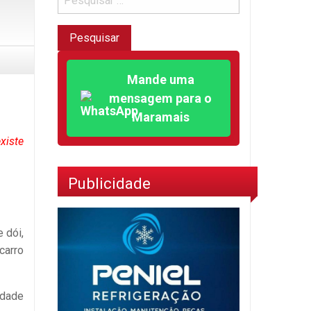
Mande uma
mensagem para o
Maramais
xiste
Publicidade
 dói,
carro
idade