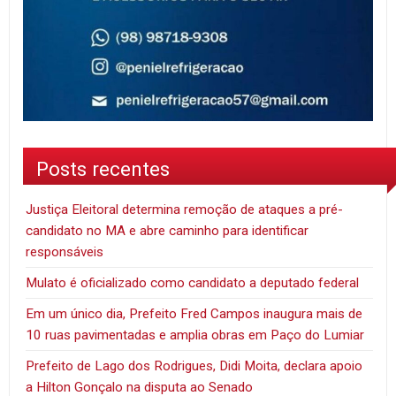
Posts recentes
Justiça Eleitoral determina remoção de ataques a pré-
candidato no MA e abre caminho para identificar
responsáveis
Mulato é oficializado como candidato a deputado federal
Em um único dia, Prefeito Fred Campos inaugura mais de
10 ruas pavimentadas e amplia obras em Paço do Lumiar
Prefeito de Lago dos Rodrigues, Didi Moita, declara apoio
a Hilton Gonçalo na disputa ao Senado