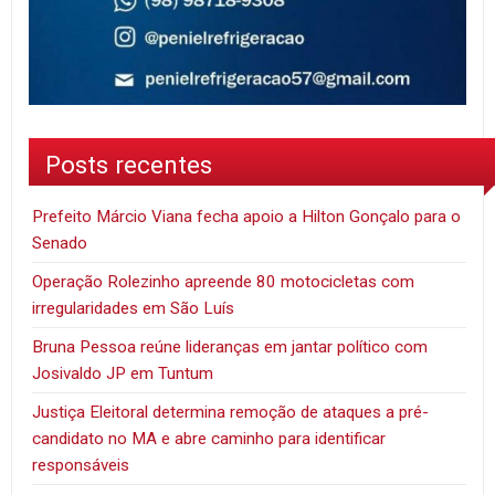
Posts recentes
Prefeito Márcio Viana fecha apoio a Hilton Gonçalo para o
Senado
Operação Rolezinho apreende 80 motocicletas com
irregularidades em São Luís
Bruna Pessoa reúne lideranças em jantar político com
Josivaldo JP em Tuntum
Justiça Eleitoral determina remoção de ataques a pré-
candidato no MA e abre caminho para identificar
responsáveis