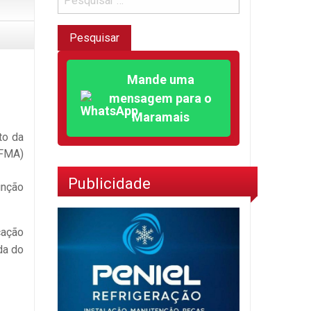
Mande uma
mensagem para o
Maramais
to da
IFMA)
Publicidade
unção
cação
da do