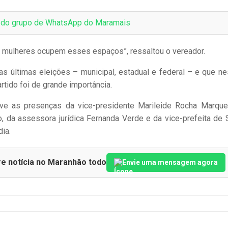
e do grupo de WhatsApp do Maramais
s mulheres ocupem esses espaços”, ressaltou o vereador.
 últimas eleições – municipal, estadual e federal – e que n
tido foi de grande importância.
ve as presenças da vice-presidente Marileide Rocha Marqu
, da assessora jurídica Fernanda Verde e da vice-prefeita de 
ia.
re notícia no Maranhão todo
Envie uma mensagem agora