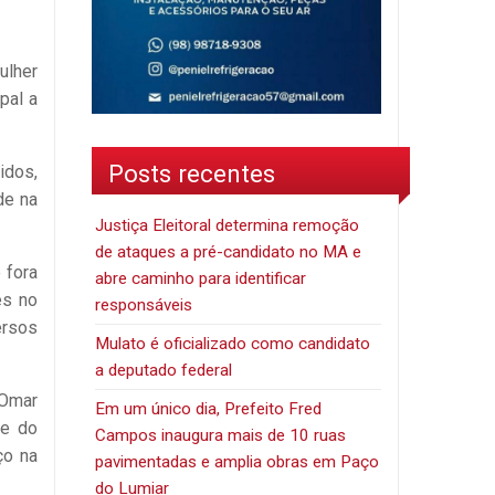
ulher
pal a
Posts recentes
idos,
de na
Justiça Eleitoral determina remoção
de ataques a pré-candidato no MA e
 fora
abre caminho para identificar
es no
responsáveis
ersos
Mulato é oficializado como candidato
a deputado federal
 Omar
Em um único dia, Prefeito Fred
te do
Campos inaugura mais de 10 ruas
ço na
pavimentadas e amplia obras em Paço
do Lumiar