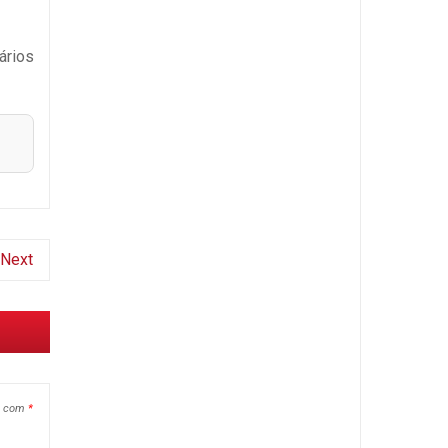
ários
Next
s com
*