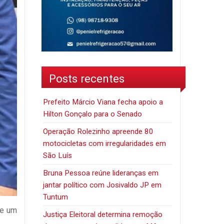
Posts recentes
Prefeito Márcio Viana fecha apoio a
Hilton Gonçalo para o Senado
Operação Rolezinho apreende 80
motocicletas com irregularidades em
São Luís
Bruna Pessoa reúne lideranças em
jantar político com Josivaldo JP em
Tuntum
 e um
Justiça Eleitoral determina remoção