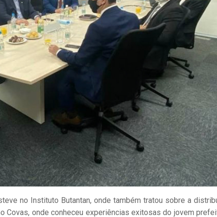
steve no Instituto Butantan, onde também tratou sobre a distrib
no Covas, onde conheceu experiências exitosas do jovem prefei