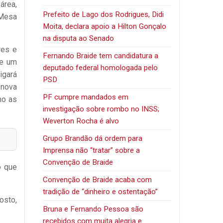
área,
Prefeito de Lago dos Rodrigues, Didi
 Mesa
Moita, declara apoio a Hilton Gonçalo
na disputa ao Senado
res e
Fernando Braide tem candidatura a
 e um
deputado federal homologada pelo
igará
PSD
 nova
PF cumpre mandados em
mo as
investigação sobre rombo no INSS;
Weverton Rocha é alvo
Grupo Brandão dá ordem para
Imprensa não “tratar” sobre a
Convenção de Braide
o que
Convenção de Braide acaba com
tradição de “dinheiro e ostentação”
osto,
Bruna e Fernando Pessoa são
recebidos com muita alegria e