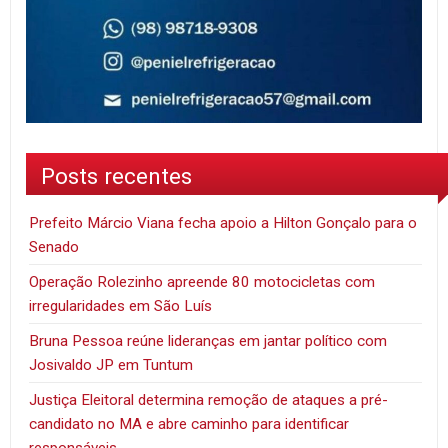
Posts recentes
Prefeito Márcio Viana fecha apoio a Hilton Gonçalo para o
Senado
Operação Rolezinho apreende 80 motocicletas com
irregularidades em São Luís
Bruna Pessoa reúne lideranças em jantar político com
Josivaldo JP em Tuntum
Justiça Eleitoral determina remoção de ataques a pré-
candidato no MA e abre caminho para identificar