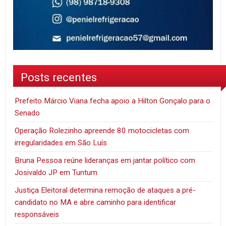
Posts recentes
Prefeito Márcio Viana fecha apoio a Hilton Gonçalo para o
Senado
Operação Rolezinho apreende 80 motocicletas com
irregularidades em São Luís
Bruna Pessoa reúne lideranças em jantar político com
Josivaldo JP em Tuntum
Justiça Eleitoral determina remoção de ataques a pré-
candidato no MA e abre caminho para identificar
responsáveis