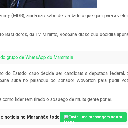
arney (MDB), ainda não sabe de verdade o que quer para as ele
adro Bastidores, da TV Mirante, Roseana disse que decidirá apen
e do grupo de WhatsApp do Maramais
o do Estado, caso decida ser candidata a deputada federal,
seana suba no palanque do senador Weverton para pedir vo
 como líder tem tirado o sossego de muita gente por aí.
re notícia no Maranhão todo
Envie uma mensagem agora