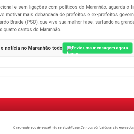
acional e sem ligações com políticos do Maranhão, aguarda o f
 deve motivar mais debandada de prefeitos e ex-prefeitos govern
ardo Braide (PSD), que vive sua melhor fase, surfando na grande
s quatro cantos do Maranhão.
re notícia no Maranhão todo
Envie uma mensagem agora
O seu endereço de e-mail não será publicado.
Campos obrigatórios são marcado