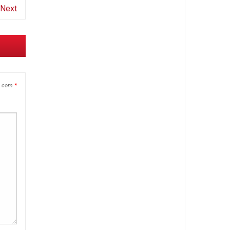
Next
s com
*