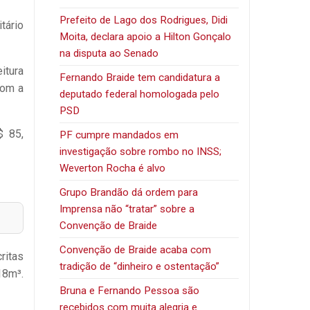
Prefeito de Lago dos Rodrigues, Didi
tário
Moita, declara apoio a Hilton Gonçalo
na disputa ao Senado
itura
Fernando Braide tem candidatura a
com a
deputado federal homologada pelo
PSD
$ 85,
PF cumpre mandados em
investigação sobre rombo no INSS;
Weverton Rocha é alvo
Grupo Brandão dá ordem para
Imprensa não “tratar” sobre a
Convenção de Braide
Convenção de Braide acaba com
ritas
tradição de “dinheiro e ostentação”
18m³.
Bruna e Fernando Pessoa são
recebidos com muita alegria e