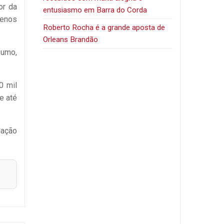
or da
entusiasmo em Barra do Corda
uenos
Roberto Rocha é a grande aposta de
Orleans Brandão
sumo,
0 mil
e até
lação