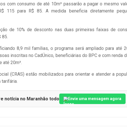
ntos com consumo de até 10m³ passarão a pagar o mesmo val
e R$ 115 para R$ 85. A medida beneficia diretamente peq
licação de 10% de desconto nas duas primeiras faixas de con
 85.
ficiando 8,9 mil famílias, o programa será ampliado para até 2
soas inscritas no CadÚnico, beneficiárias do BPC e com renda d
e até 20m³.
cial (CRAS) estão mobilizados para orientar e atender a popu
tarifária.
re notícia no Maranhão todo
Envie uma mensagem agora