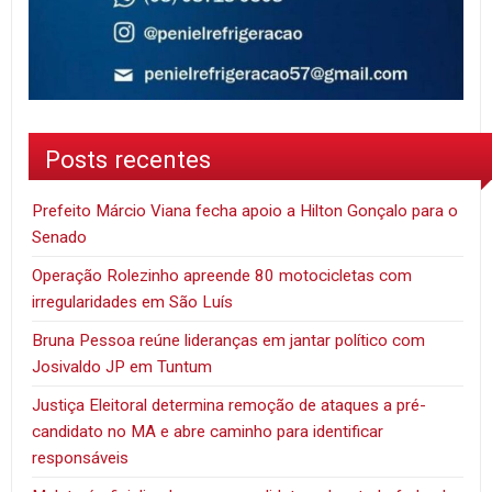
Posts recentes
Prefeito Márcio Viana fecha apoio a Hilton Gonçalo para o
Senado
Operação Rolezinho apreende 80 motocicletas com
irregularidades em São Luís
Bruna Pessoa reúne lideranças em jantar político com
Josivaldo JP em Tuntum
Justiça Eleitoral determina remoção de ataques a pré-
candidato no MA e abre caminho para identificar
responsáveis