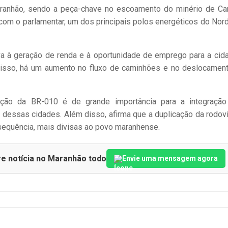
ranhão, sendo a peça-chave no escoamento do minério de Car
om o parlamentar, um dos principais polos energéticos do Nor
va à geração de renda e à oportunidade de emprego para a cid
isso, há um aumento no fluxo de caminhões e no deslocamen
ção da BR-010 é de grande importância para a integraçã
o dessas cidades. Além disso, afirma que a duplicação da rodovi
sequência, mais divisas ao povo maranhense.
re notícia no Maranhão todo
Envie uma mensagem agora