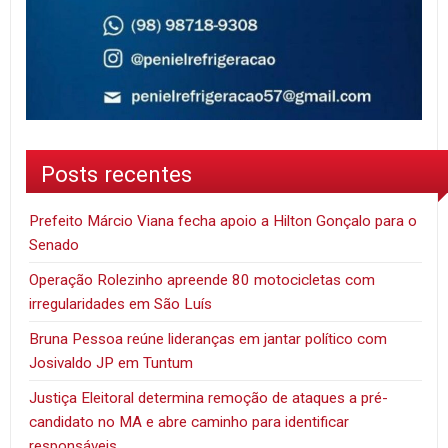
Posts recentes
Prefeito Márcio Viana fecha apoio a Hilton Gonçalo para o
Senado
Operação Rolezinho apreende 80 motocicletas com
irregularidades em São Luís
Bruna Pessoa reúne lideranças em jantar político com
Josivaldo JP em Tuntum
Justiça Eleitoral determina remoção de ataques a pré-
candidato no MA e abre caminho para identificar
responsáveis