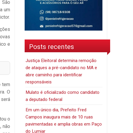
. São
ta um
ctor.
ações
novas
ico e
Posts recentes
Justiça Eleitoral determina remoção
de ataques a pré-candidato no MA e
abre caminho para identificar
responsáveis
e tem
ra. O
Mulato é oficializado como candidato
 será
a deputado federal
Em um único dia, Prefeito Fred
Campos inaugura mais de 10 ruas
tou o
pavimentadas e amplia obras em Paço
, não
do Lumiar