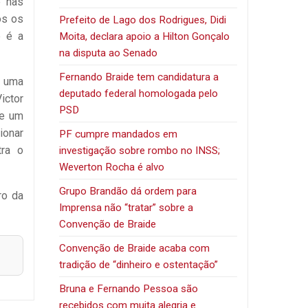
e nas
os os
Prefeito de Lago dos Rodrigues, Didi
e é a
Moita, declara apoio a Hilton Gonçalo
na disputa ao Senado
Fernando Braide tem candidatura a
m uma
deputado federal homologada pelo
ictor
PSD
de um
ionar
PF cumpre mandados em
tra o
investigação sobre rombo no INSS;
Weverton Rocha é alvo
Grupo Brandão dá ordem para
ro da
Imprensa não “tratar” sobre a
Convenção de Braide
Convenção de Braide acaba com
tradição de “dinheiro e ostentação”
Bruna e Fernando Pessoa são
recebidos com muita alegria e