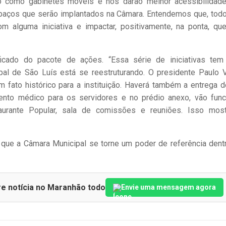
ão como gabinetes móveis e nos darão melhor acessibilidad
aços que serão implantados na Câmara. Entendemos que, tod
 alguma iniciativa e impactar, positivamente, na ponta, qu
icado do pacote de ações. “Essa série de iniciativas te
pal de São Luís está se reestruturando. O presidente Paulo V
m fato histórico para a instituição. Haverá também a entrega 
ento médico para os servidores e no prédio anexo, vão func
urante Popular, sala de comissões e reuniões. Isso mos
 que a Câmara Municipal se torne um poder de referência dent
re notícia no Maranhão todo
Envie uma mensagem agora