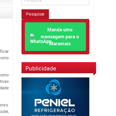
Mande uma
mensagem para o
Maramais
iciar
 como
Publicidade
 como
tivas
idade
ores.
ular,