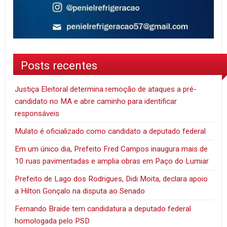
Posts recentes
Justiça Eleitoral determina remoção de ataques a pré-
candidato no MA e abre caminho para identificar
responsáveis
Mulato é oficializado como candidato a deputado federal
Em um único dia, Prefeito Fred Campos inaugura mais de
10 ruas pavimentadas e amplia obras em Paço do Lumiar
Prefeito de Lago dos Rodrigues, Didi Moita, declara apoio
a Hilton Gonçalo na disputa ao Senado
Fernando Braide tem candidatura a deputado federal
homologada pelo PSD