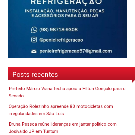
Posts recentes
Prefeito Márcio Viana fecha apoio a Hilton Gonçalo para o
Senado
Operação Rolezinho apreende 80 motocicletas com
irregularidades em São Luís
Bruna Pessoa reúne lideranças em jantar político com
Josivaldo JP em Tuntum