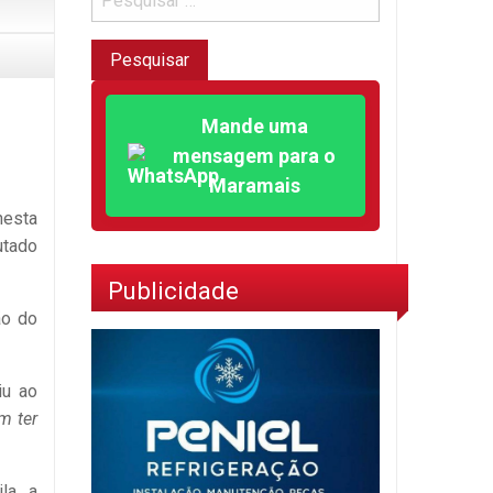
Mande uma
mensagem para o
Maramais
nesta
utado
Publicidade
ão do
iu ao
m ter
la, a