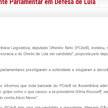
ente Parlamentar em Defesa de Lula
leia Legislativa, deputado Othelino Neto (PCdoB), instalou, 
mocracia e do Direito de Lula ser candidato”, proposta pelo dep
x-parlamentares prestigiaram a solenidade e elogiaram a decis
eto informou que toda bancada do PCdoB na Assembleia ader
vo golpe como o que cassou a ex-presidente Dilma Rousseff, se
ão contra Aécio Neves”.
o PCdoB tem uma pré-candidata a presidente, Manuela D’Ávi