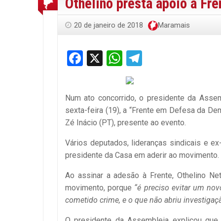
Othelino presta apoio à Fr
20 de janeiro de 2018
Maramais
Facebook
X
WhatsApp
Telegram
Num ato concorrido, o presidente da Assemb
sexta-feira (19), a “Frente em Defesa da De
Zé Inácio (PT), presente ao evento.
Vários deputados, lideranças sindicais e e
presidente da Casa em aderir ao movimento.
Ao assinar a adesão à Frente, Othelino N
movimento, porque
“é preciso evitar um no
cometido crime, e o que não abriu investigaç
O presidente da Assembleia explicou que 