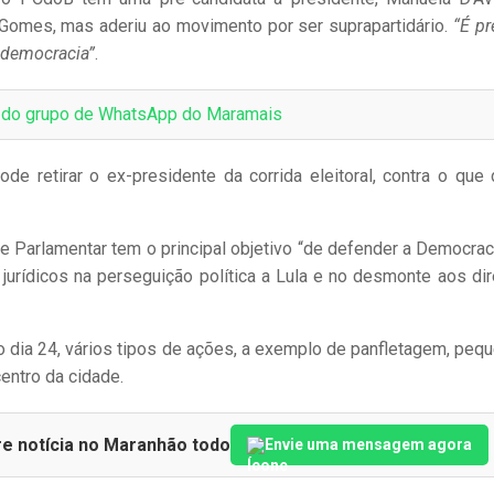
Gomes, mas aderiu ao movimento por ser suprapartidário.
“É pr
 democracia”
.
e do grupo de WhatsApp do Maramais
de retirar o ex-presidente da corrida eleitoral, contra o que 
e Parlamentar tem o principal objetivo “de defender a Democrac
 jurídicos na perseguição política a Lula e no desmonte aos dir
no dia 24, vários tipos de ações, a exemplo de panfletagem, peq
entro da cidade.
re notícia no Maranhão todo
Envie uma mensagem agora