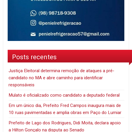
Posts recentes
Justiça Eleitoral determina remoção de ataques a pré-
candidato no MA e abre caminho para identificar
responsáveis
Mulato é oficializado como candidato a deputado federal
Em um único dia, Prefeito Fred Campos inaugura mais de
10 ruas pavimentadas e amplia obras em Paço do Lumiar
Prefeito de Lago dos Rodrigues, Didi Moita, declara apoio
a Hilton Gonçalo na disputa ao Senado