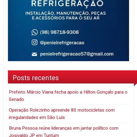
Posts recentes
Prefeito Márcio Viana fecha apoio a Hilton Gonçalo para o
Senado
Operação Rolezinho apreende 80 motocicletas com
irregularidades em São Luís
Bruna Pessoa reúne lideranças em jantar político com
Josivaldo JP em Tuntum