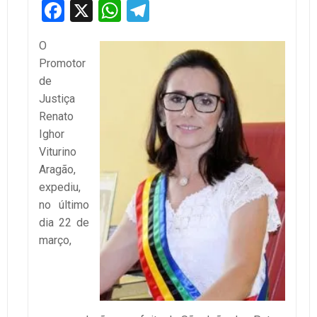
Facebook
X
WhatsApp
Telegram
O
Promotor
de
Justiça
Renato
Ighor
Viturino
Aragão,
expediu,
no último
dia 22 de
março,