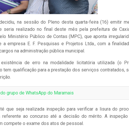
ecidiu, na sessão do Pleno desta quarta-feira (16) emitir m
 seria realizado no final deste mês pela prefeitura de Caxi
lo Ministério Público de Contas (MPC), que aponta irregulari
 e a empresa E. F. Pesquisas e Projetos Ltda., com a finalida
cargos na administração pública municipal.
stência de erro na modalidade licitatória utilizada (o P
 tem qualificação para a prestação dos serviços contratados, 
rição.
e do grupo de WhatsApp do Maramais
é que seja realizada inspeção para verificar a lisura do pro
iva referente ao concurso até a decisão do mérito. A inspeção
em compete o exame dos atos de pessoal.