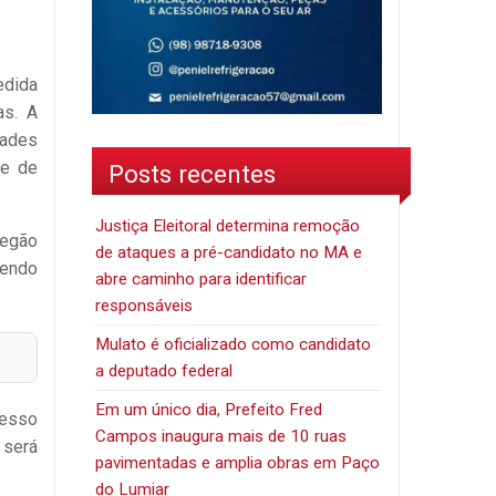
edida
as. A
dades
de de
Posts recentes
Justiça Eleitoral determina remoção
regão
de ataques a pré-candidato no MA e
sendo
abre caminho para identificar
responsáveis
Mulato é oficializado como candidato
a deputado federal
Em um único dia, Prefeito Fred
cesso
Campos inaugura mais de 10 ruas
 será
pavimentadas e amplia obras em Paço
do Lumiar