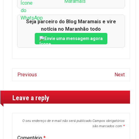
Maramais
Seja parceiro do Blog Maramais e vire
notícia no Maranhão todo
Envie uma mensagem agora
Previous
Next
Leave a reply
O seu endereço de e-mail não será publicado.
Campos obrigatórios
são marcados com
*
Comentário
*