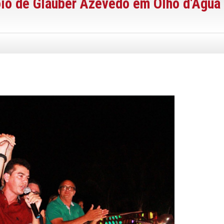
oio de Glauber Azevedo em Olho d’Água