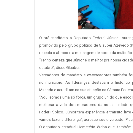
O pré-candidato a Deputado Federal Júnior Louren
promovido pelo grupo político de Glauber Azevedo (
recebia o abraço e a mensagem de apoio da multidão.
“Tenho certeza que Júnior é o melhor pra nossa cidade
outubro”, disse Glauber.
Vereadores de mandato e ex-vereadores também fort
no município. As lideranças destacam o histórico p
Miranda e acreditam na sua atuação na Câmara Federal
“Aqui somos uma só força, um grupo unido que escolh
melhorar a vida dos moradores da nossa cidade q
Poder Público. Júnior tem experiência e trânsito livre
vamos fazer a diferença”, acrescentou o vereador Piauí
O deputado estadual Hemetério Weba que também r