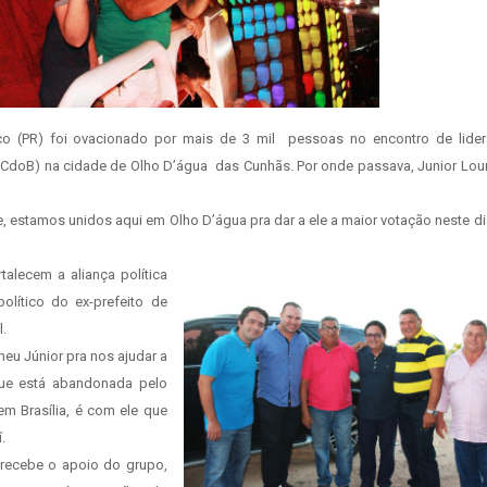
ço (PR) foi ovacionado por mais de 3 mil pessoas no encontro de lide
PCdoB) na cidade de Olho D’água das Cunhãs. Por onde passava, Junior Lo
, estamos unidos aqui em Olho D’água pra dar a ele a maior votação neste di
alecem a aliança política
olítico do ex-prefeito de
.
eu Júnior pra nos ajudar a
ue está abandonada pelo
 em Brasília, é com ele que
.
ecebe o apoio do grupo,