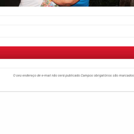
O seu endereço de e-mail não será publicado.
Campos obrigatórios são marcado