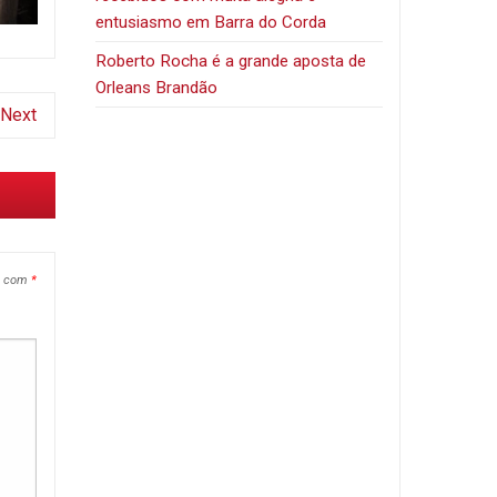
entusiasmo em Barra do Corda
Roberto Rocha é a grande aposta de
Orleans Brandão
Next
s com
*