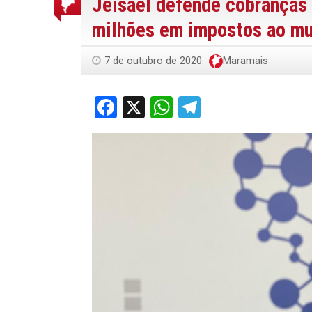
Jeisael defende cobranças 
milhões em impostos ao mu
7 de outubro de 2020
Maramais
Facebook
X
WhatsApp
Telegram