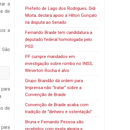
rar a
Prefeito de Lago dos Rodrigues, Didi
ça de
Moita, declara apoio a Hilton Gonçalo
na disputa ao Senado
ois a
Fernando Braide tem candidatura a
deputado federal homologada pelo
PSD
e São
PF cumpre mandados em
investigação sobre rombo no INSS;
Weverton Rocha é alvo
Grupo Brandão dá ordem para
Imprensa não “tratar” sobre a
 para
Convenção de Braide
.
Convenção de Braide acaba com
as de
tradição de “dinheiro e ostentação”
Bruna e Fernando Pessoa são
 para
recebidos com muita alegria e