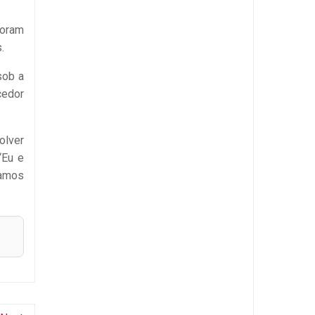
foram
.
sob a
cedor
olver
“Eu e
tamos