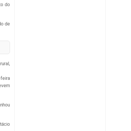
to do
do de
ural,
feira
devem
anhou
tácio