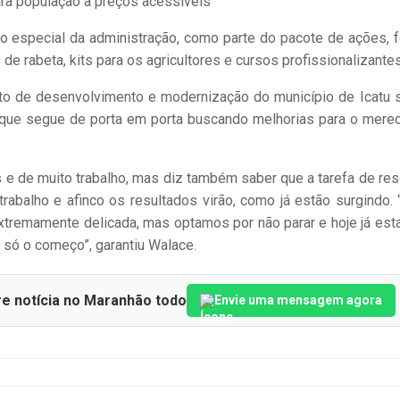
ara população a preços acessíveis
ão especial da administração, como parte do pacote de ações, 
e rabeta, kits para os agricultores e cursos profissionalizantes
eto de desenvolvimento e modernização do município de Icatu 
 que segue de porta em porta buscando melhorias para o mere
s e de muito trabalho, mas diz também saber que a tarefa de res
rabalho e afinco os resultados virão, como já estão surgindo. 
xtremamente delicada, mas optamos por não parar e hoje já es
 só o começo”, garantiu Walace.
re notícia no Maranhão todo
Envie uma mensagem agora