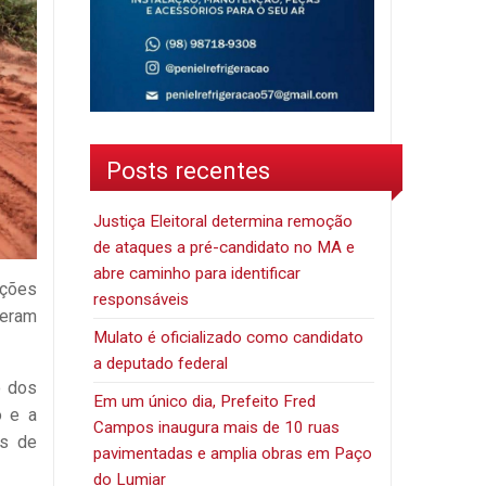
Posts recentes
Justiça Eleitoral determina remoção
de ataques a pré-candidato no MA e
abre caminho para identificar
ações
responsáveis
geram
Mulato é oficializado como candidato
a deputado federal
o dos
Em um único dia, Prefeito Fred
o e a
Campos inaugura mais de 10 ruas
os de
pavimentadas e amplia obras em Paço
do Lumiar