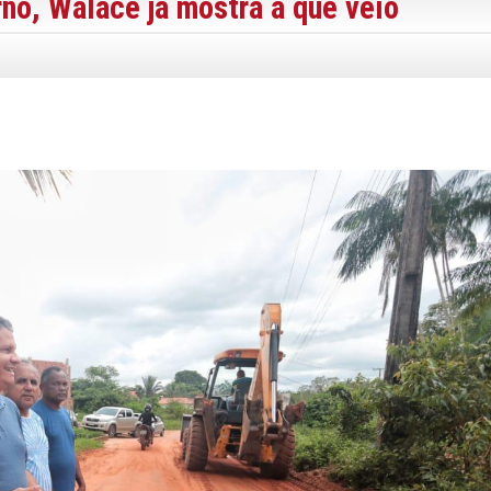
no, Walace já mostra a que veio