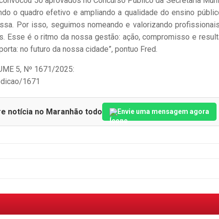
 convocou 50 aprovados no Concurso Público da Secretaria Muni
endo o quadro efetivo e ampliando a qualidade do ensino públi
ssa. Por isso, seguimos nomeando e valorizando profissionai
s. Esse é o ritmo da nossa gestão: ação, compromisso e resul
rta: no futuro da nossa cidade”, pontuo Fred.
OLUME 5, Nº 1671/2025:
/edicao/1671
re notícia no Maranhão todo
Envie uma mensagem agora