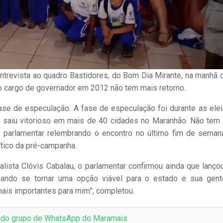
ntrevista ao quadro Bastidores, do Bom Dia Mirante, na manhã 
 o cargo de governador em 2012 não tem mais retorno.
fase de especulação. A fase de especulação foi durante as ele
o saiu vitorioso em mais de 40 cidades no Maranhão. Não tem
u o parlamentar relembrando o encontro no último fim de sema
ítico da pré-campanha.
nalista Clóvis Cabalau, o parlamentar confirmou ainda que lanço
sando se tornar uma opção viável para o estado e sua gent
is importantes para mim”, completou.
e do grupo de WhatsApp do Maramais