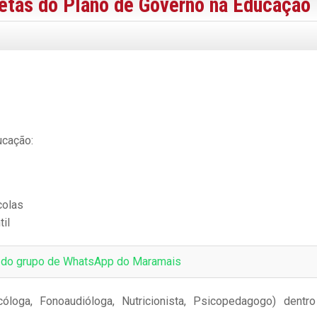
tas do Plano de Governo na Educação
ucação:
colas
til
e do grupo de WhatsApp do Maramais
óloga, Fonoaudióloga, Nutricionista, Psicopedagogo) dentr