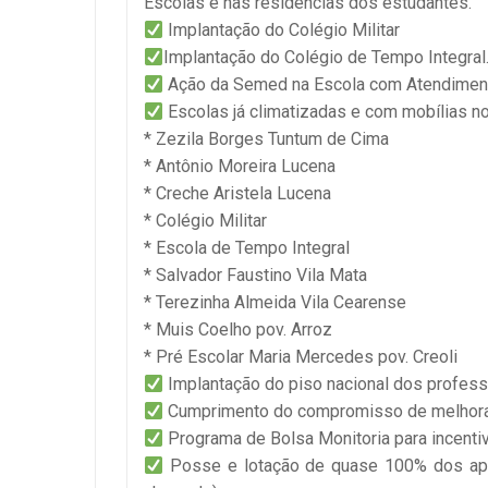
Escolas e nas residências dos estudantes.
Implantação do Colégio Militar
Implantação do Colégio de Tempo Integral
Ação da Semed na Escola com Atendiment
Escolas já climatizadas e com mobílias n
* Zezila Borges Tuntum de Cima
* Antônio Moreira Lucena
* Creche Aristela Lucena
* Colégio Militar
* Escola de Tempo Integral
* Salvador Faustino Vila Mata
* Terezinha Almeida Vila Cearense
* Muis Coelho pov. Arroz
* Pré Escolar Maria Mercedes pov. Creoli
Implantação do piso nacional dos profes
Cumprimento do compromisso de melhorar
Programa de Bolsa Monitoria para incenti
Posse e lotação de quase 100% dos apro