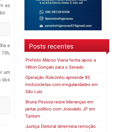
om as
or.
Posts recentes
lha e
 15h,
Prefeito Márcio Viana fecha apoio a
Hilton Gonçalo para o Senado
er um
Operação Rolezinho apreende 80
m dos
motocicletas com irregularidades em
São Luís
Bruna Pessoa reúne lideranças em
jantar político com Josivaldo JP em
Tuntum
Justiça Eleitoral determina remoção