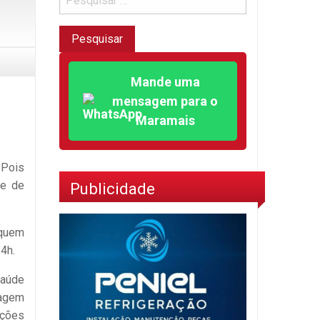
Mande uma
mensagem para o
Maramais
 Pois
de de
Publicidade
 quem
4h.
Saúde
magem
ações