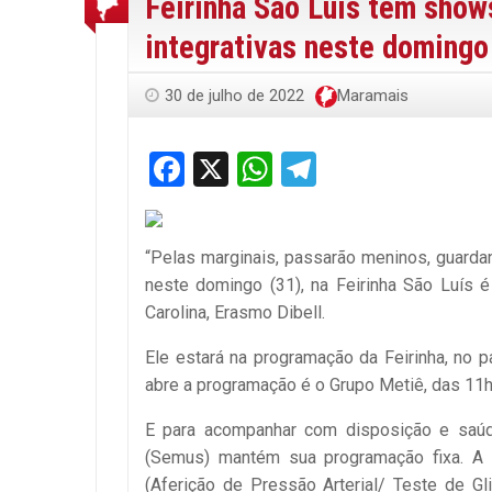
Feirinha São Luís tem shows
integrativas neste domingo
30 de julho de 2022
Maramais
Facebook
X
WhatsApp
Telegram
“Pelas marginais, passarão meninos, guard
neste domingo (31), na Feirinha São Luís é
Carolina, Erasmo Dibell.
Ele estará na programação da Feirinha, no
abre a programação é o Grupo Metiê, das 11h
E para acompanhar com disposição e saúde
(Semus) mantém sua programação fixa. A d
(Aferição de Pressão Arterial/ Teste de Gl