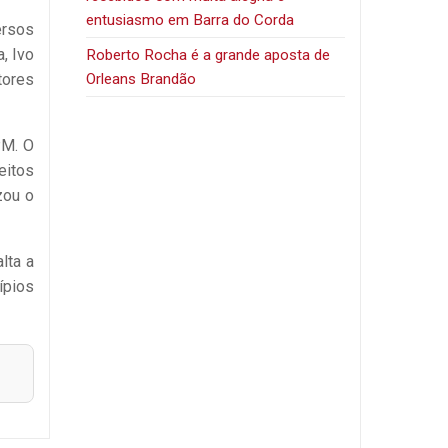
entusiasmo em Barra do Corda
ersos
, Ivo
Roberto Rocha é a grande aposta de
Orleans Brandão
tores
PM. O
eitos
zou o
lta a
ípios