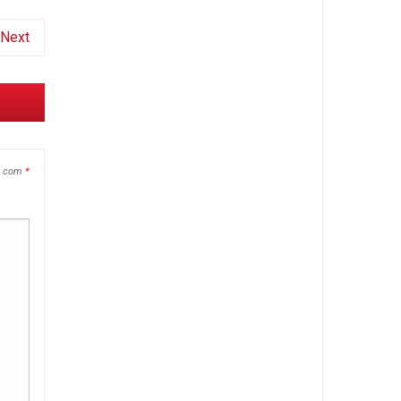
Next
s com
*