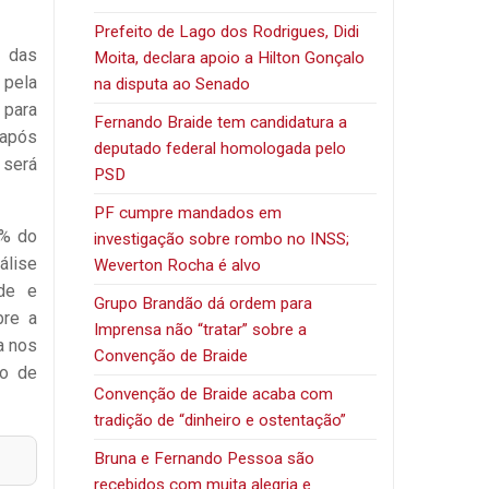
Prefeito de Lago dos Rodrigues, Didi
 das
Moita, declara apoio a Hilton Gonçalo
 pela
na disputa ao Senado
 para
Fernando Braide tem candidatura a
 após
deputado federal homologada pelo
 será
PSD
PF cumpre mandados em
5% do
investigação sobre rombo no INSS;
álise
Weverton Rocha é alvo
úde e
Grupo Brandão dá ordem para
bre a
Imprensa não “tratar” sobre a
a nos
Convenção de Braide
ão
de
Convenção de Braide acaba com
tradição de “dinheiro e ostentação”
Bruna e Fernando Pessoa são
recebidos com muita alegria e