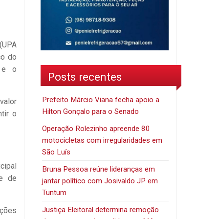
 (UPA
co do
a e o
Posts recentes
Prefeito Márcio Viana fecha apoio a
valor
Hilton Gonçalo para o Senado
tir o
Operação Rolezinho apreende 80
motocicletas com irregularidades em
São Luís
cipal
Bruna Pessoa reúne lideranças em
de de
jantar político com Josivaldo JP em
Tuntum
Justiça Eleitoral determina remoção
ações