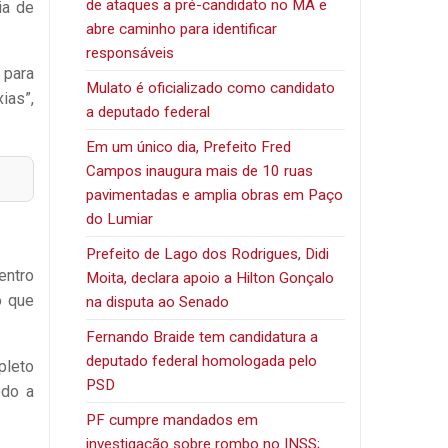
de ataques a pré-candidato no MA e
ia de
abre caminho para identificar
responsáveis
 para
Mulato é oficializado como candidato
ias”,
a deputado federal
Em um único dia, Prefeito Fred
Campos inaugura mais de 10 ruas
pavimentadas e amplia obras em Paço
do Lumiar
Prefeito de Lago dos Rodrigues, Didi
entro
Moita, declara apoio a Hilton Gonçalo
o que
na disputa ao Senado
Fernando Braide tem candidatura a
deputado federal homologada pelo
pleto
PSD
odo a
PF cumpre mandados em
investigação sobre rombo no INSS;