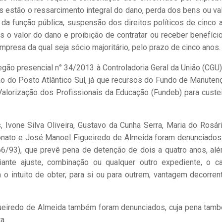
as estão o ressarcimento integral do dano, perda dos bens ou va
 da função pública, suspensão dos direitos políticos de cinco a
 o valor do dano e proibição de contratar ou receber benefíci
mpresa da qual seja sócio majoritário, pelo prazo de cinco anos.
ão presencial n° 34/2013 à Controladoria Geral da União (CGU)
ção do Posto Atlântico Sul, já que recursos do Fundo de Manuten
alorização dos Profissionais da Educação (Fundeb) para custe
 Ivone Silva Oliveira, Gustavo da Cunha Serra, Maria do Rosár
 Nonato e José Manoel Figueiredo de Almeida foram denunciado
666/93), que prevê pena de detenção de dois a quatro anos, al
iante ajuste, combinação ou qualquer outro expediente, o ca
m o intuito de obter, para si ou para outrem, vantagem decorren
ueiredo de Almeida também foram denunciados, cuja pena tam
a.