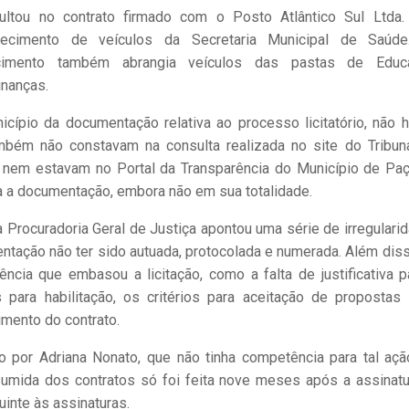
ltou no contrato firmado com o Posto Atlântico Sul Ltda.
tecimento de veículos da Secretaria Municipal de Saúd
cimento também abrangia veículos das pastas de Educa
inanças.
cípio da documentação relativa ao processo licitatório, não 
mbém não constavam na consulta realizada no site do Tribun
nem estavam no Portal da Transparência do Município de Pa
da a documentação, embora não em sua totalidade.
a Procuradoria Geral de Justiça apontou uma série de irregulari
ntação não ter sido autuada, protocolada e numerada. Além diss
cia que embasou a licitação, como a falta de justificativa p
 para habilitação, os critérios para aceitação de propostas
mento do contrato.
o por Adriana Nonato, que não tinha competência para tal açã
sumida dos contratos só foi feita nove meses após a assinatu
uinte às assinaturas.