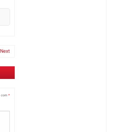
Next
s com
*