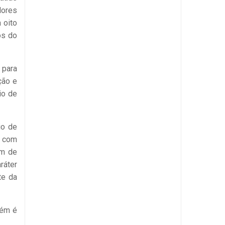
lores
 oito
os do
 para
ção e
io de
io de
s com
ém de
ráter
te da
bém é