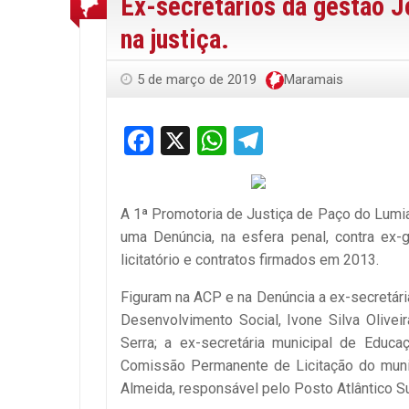
Ex-secretários da gestão 
na justiça.
5 de março de 2019
Maramais
Facebook
X
WhatsApp
Telegram
A 1ª Promotoria de Justiça de Paço do Lumia
uma Denúncia, na esfera penal, contra ex-
licitatório e contratos firmados em 2013.
Figuram na ACP e na Denúncia a ex-secretári
Desenvolvimento Social, Ivone Silva Olivei
Serra; a ex-secretária municipal de Educ
Comissão Permanente de Licitação do munic
Almeida, responsável pelo Posto Atlântico Su