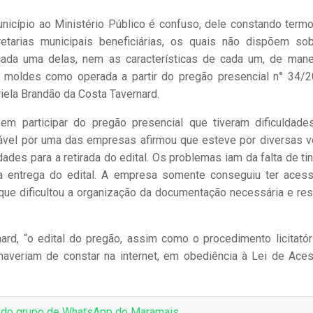
unicípio ao Ministério Público é confuso, dele constando term
retarias municipais beneficiárias, os quais não dispõem so
cada uma delas, nem as características de cada um, de mane
os moldes como operada a partir do pregão presencial n° 34/2
riela Brandão da Costa Tavernard.
 em participar do pregão presencial que tiveram dificuldad
onsável por uma das empresas afirmou que esteve por diversas 
des para a retirada do edital. Os problemas iam da falta de tin
a entrega do edital. A empresa somente conseguiu ter aces
ue dificultou a organização da documentação necessária e res
rd, “o edital do pregão, assim como o procedimento licitatór
averiam de constar na internet, em obediência à Lei de Ace
e do grupo de WhatsApp do Maramais