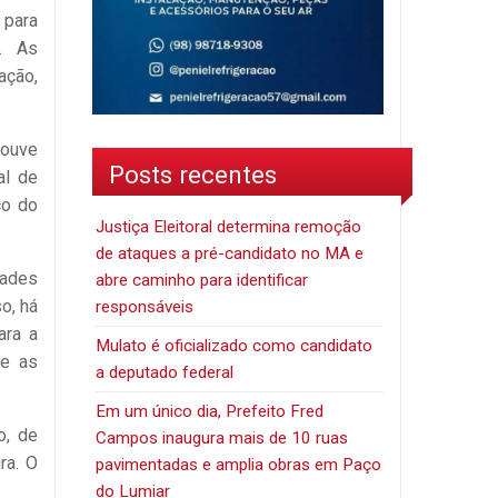
 para
e. As
ção,
houve
Posts recentes
al de
ço do
Justiça Eleitoral determina remoção
de ataques a pré-candidato no MA e
dades
abre caminho para identificar
o, há
responsáveis
ara a
Mulato é oficializado como candidato
 e as
a deputado federal
Em um único dia, Prefeito Fred
o, de
Campos inaugura mais de 10 ruas
ra. O
pavimentadas e amplia obras em Paço
do Lumiar