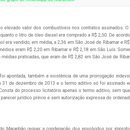
 o elevado valor dos combustíveis nos contratos assinados. O 
enquanto o litro de óleo diesel era comprado a R$ 2,50. De acord
nol era vendido, em média, a 2,36 em São José de Ribamar e R$
s médios eram R$ 2,20 em Ribamar e R$ 2,18 em São Luís. Some
as médias praticadas, que eram de R$ 2,82 em São José de Riba
 foi apontada, também a existência de uma prorrogação indevi
a em 31 de dezembro de 2013 e o termo aditivo só foi assinado 
Consta do processo licitatório apenas o termo aditivo, sem qua
em parecer jurídico prévio e sem autorização expressa do ordenad
co do Maranhão requer a condenação dos envolvidos por improb