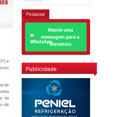
dos
Mande uma
mensagem para o
Maramais
CP) e
cesso
Publicidade
ia de
Cunha
te da
do de