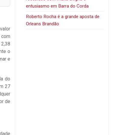
entusiasmo em Barra do Corda
Roberto Rocha é a grande aposta de
Orleans Brandão
valor
o com
 2,38
nte o
mar e
da do
em 27
lquer
or de
idade