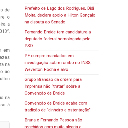
Prefeito de Lago dos Rodrigues, Didi
os de
Moita, declara apoio a Hilton Gonçalo
bre o
na disputa ao Senado
ira a
013”,
Fernando Braide tem candidatura a
deputado federal homologada pelo
PSD
es em
PF cumpre mandados em
vezes
investigação sobre rombo no INSS;
ta na
Weverton Rocha é alvo
so ao
ultou
Grupo Brandão dá ordem para
Imprensa não “tratar” sobre a
Convenção de Braide
io na
Convenção de Braide acaba com
sso à
tradição de “dinheiro e ostentação”
Bruna e Fernando Pessoa são
recebidos com muita alegria e