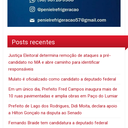
Posts recentes
Justiça Eleitoral determina remoção de ataques a pré-
candidato no MA e abre caminho para identificar
responsáveis
Mulato é oficializado como candidato a deputado federal
Em um único dia, Prefeito Fred Campos inaugura mais de
10 ruas pavimentadas e amplia obras em Paço do Lumiar
Prefeito de Lago dos Rodrigues, Didi Moita, declara apoio
a Hilton Gonçalo na disputa ao Senado
Fernando Braide tem candidatura a deputado federal