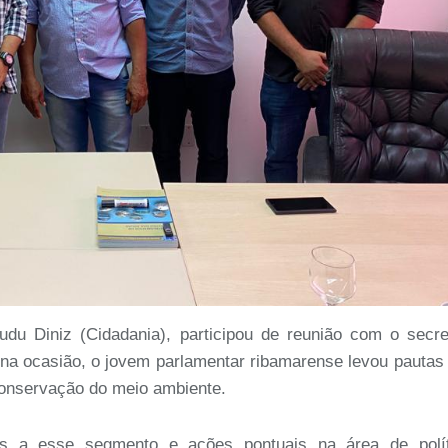
u Diniz (Cidadania), participou de reunião com o secre
 na ocasião, o jovem parlamentar ribamarense levou pautas
conservação do meio ambiente.
s a esse segmento e ações pontuais na área de polít