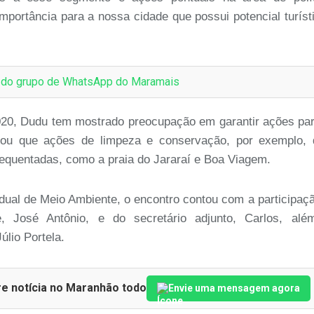
mportância para a nossa cidade que possui potencial turíst
e do grupo de WhatsApp do Maramais
020, Dudu tem mostrado preocupação em garantir ações pa
rou que ações de limpeza e conservação, por exemplo, 
equentadas, como a praia do Jararaí e Boa Viagem.
dual de Meio Ambiente, o encontro contou com a participaç
e, José Antônio, e do secretário adjunto, Carlos, alé
úlio Portela.
re notícia no Maranhão todo
Envie uma mensagem agora