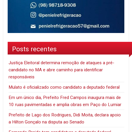
Posts recentes
Justiça Eleitoral determina remoção de ataques a pré-
candidato no MA e abre caminho para identificar
responsáveis
Mulato é oficializado como candidato a deputado federal
Em um único dia, Prefeito Fred Campos inaugura mais de
10 ruas pavimentadas e amplia obras em Paço do Lumiar
Prefeito de Lago dos Rodrigues, Didi Moita, declara apoio
a Hilton Gonçalo na disputa ao Senado