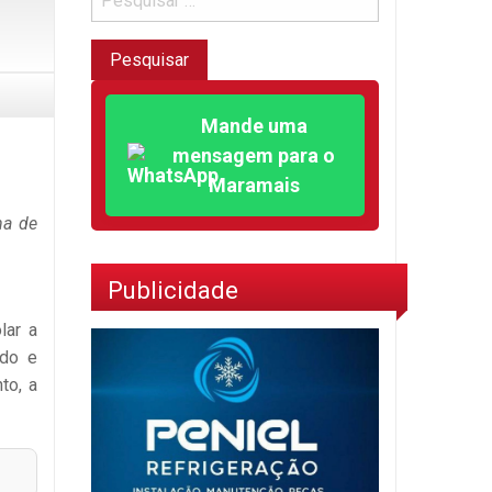
Mande uma
mensagem para o
Maramais
na de
Publicidade
lar a
ado e
to, a