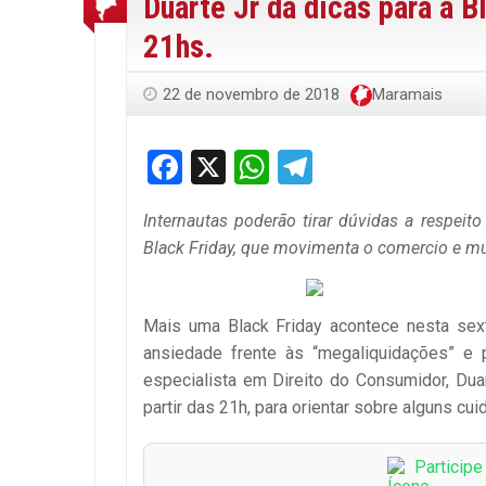
Duarte Jr dá dicas para a Bl
21hs.
22 de novembro de 2018
Maramais
Facebook
X
WhatsApp
Telegram
Internautas poderão tirar dúvidas a respei
Black Friday, que movimenta o comercio e m
Mais uma Black Friday acontece nesta sexta
ansiedade frente às “megaliquidações” e 
especialista em Direito do Consumidor, Duart
partir das 21h, para orientar sobre alguns c
Particip