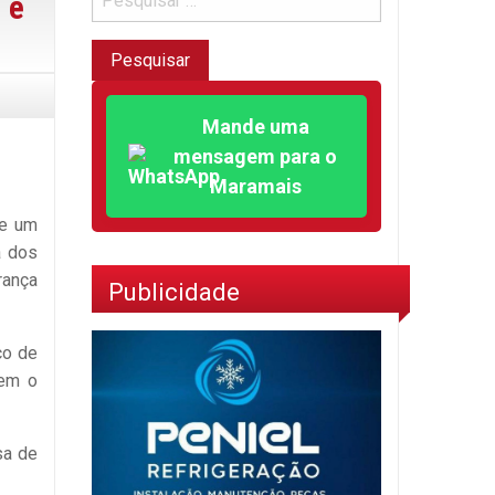
 e
Mande uma
mensagem para o
Maramais
de um
a dos
rança
Publicidade
co de
tem o
sa de