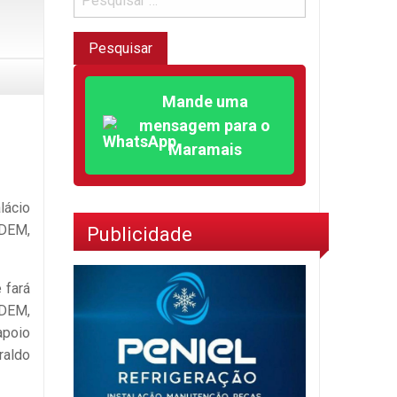
Mande uma
mensagem para o
Maramais
lácio
 DEM,
Publicidade
 fará
 DEM,
apoio
raldo