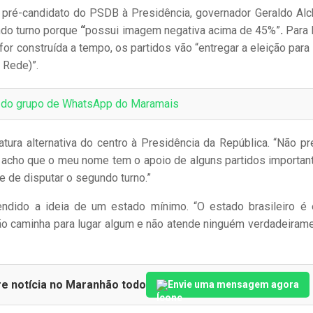
 o pré-candidato do PSDB à Presidência, governador Geraldo Alc
ndo turno porque
“
possui imagem negativa acima de 45%”
.
Para 
for construída a tempo, os partidos vão “entregar a eleição para 
 Rede)”.
e do grupo de WhatsApp do Maramais
ura alternativa do centro à Presidência da República. “Não pr
s acho que o meu nome tem o apoio de alguns partidos importan
 de disputar o segundo turno.”
ndido a ideia de um estado mínimo. “O estado brasileiro é
ão caminha para lugar algum e não atende ninguém verdadeirame
re notícia no Maranhão todo
Envie uma mensagem agora