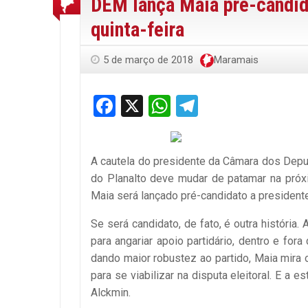
DEM lança Maia pré-candida
quinta-feira
5 de março de 2018
Maramais
Facebook
X
WhatsApp
Telegram
A cautela do presidente da Câmara dos Deput
do Planalto deve mudar de patamar na próxi
Maia será lançado pré-candidato a president
Se será candidato, de fato, é outra história
para angariar apoio partidário, dentro e fo
dando maior robustez ao partido, Maia mira 
para se viabilizar na disputa eleitoral. E a 
Alckmin.