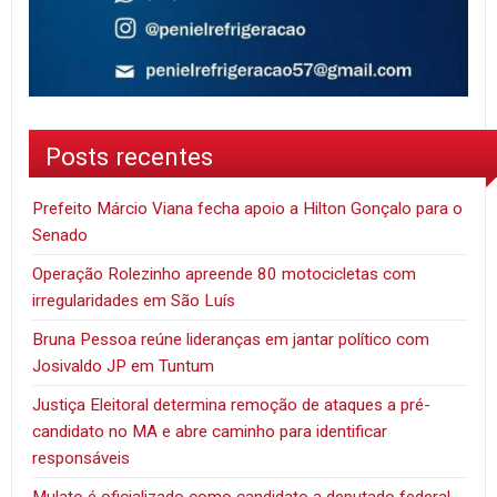
Posts recentes
Prefeito Márcio Viana fecha apoio a Hilton Gonçalo para o
Senado
Operação Rolezinho apreende 80 motocicletas com
irregularidades em São Luís
Bruna Pessoa reúne lideranças em jantar político com
Josivaldo JP em Tuntum
Justiça Eleitoral determina remoção de ataques a pré-
candidato no MA e abre caminho para identificar
responsáveis
Mulato é oficializado como candidato a deputado federal