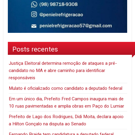
Posts recentes
Justiça Eleitoral determina remoção de ataques a pré-
candidato no MA e abre caminho para identificar
responsáveis
Mulato é oficializado como candidato a deputado federal
Em um único dia, Prefeito Fred Campos inaugura mais de
10 ruas pavimentadas e amplia obras em Paço do Lumiar
Prefeito de Lago dos Rodrigues, Didi Moita, declara apoio
a Hilton Gonçalo na disputa ao Senado
Fernando Braide tem candidatura a deputado federal