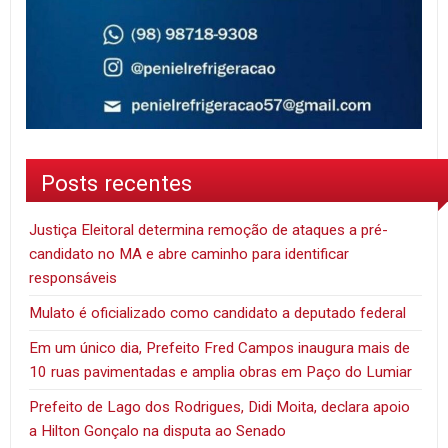
Posts recentes
Justiça Eleitoral determina remoção de ataques a pré-
candidato no MA e abre caminho para identificar
responsáveis
Mulato é oficializado como candidato a deputado federal
Em um único dia, Prefeito Fred Campos inaugura mais de
10 ruas pavimentadas e amplia obras em Paço do Lumiar
Prefeito de Lago dos Rodrigues, Didi Moita, declara apoio
a Hilton Gonçalo na disputa ao Senado