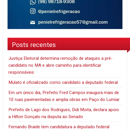
Posts recentes
Justiça Eleitoral determina remoção de ataques a pré-
candidato no MA e abre caminho para identificar
responsáveis
Mulato é oficializado como candidato a deputado federal
Em um único dia, Prefeito Fred Campos inaugura mais de
10 ruas pavimentadas e amplia obras em Paço do Lumiar
Prefeito de Lago dos Rodrigues, Didi Moita, declara apoio
a Hilton Gonçalo na disputa ao Senado
Fernando Braide tem candidatura a deputado federal