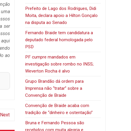
enção
Prefeito de Lago dos Rodrigues, Didi
r uma
Moita, declara apoio a Hilton Gonçalo
ossos
na disputa ao Senado
a ser
Fernando Braide tem candidatura a
ossos
deputado federal homologada pelo
 aqui
PSD
sendo
do ao
PF cumpre mandados em
investigação sobre rombo no INSS;
Weverton Rocha é alvo
Grupo Brandão dá ordem para
Imprensa não “tratar” sobre a
Convenção de Braide
Convenção de Braide acaba com
tradição de “dinheiro e ostentação”
Next
Bruna e Fernando Pessoa são
recebidos com muita alegria e