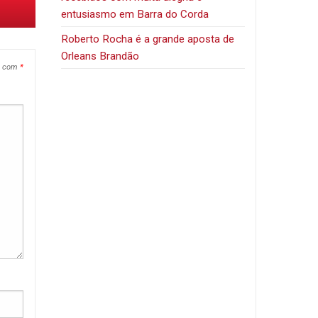
entusiasmo em Barra do Corda
Roberto Rocha é a grande aposta de
Orleans Brandão
s com
*