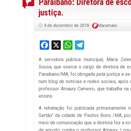
Paraíbano: Diretora de esc
justiça.
4 de dezembro de 2018
Maramais
Facebook
X
WhatsApp
Telegram
A servidora pública municipal, Maria Zel
Sousa, que exerce o cargo de diretora de e
Paraibano/MA, foi obrigada pela justiça a se
num blog de notícias e redes sociais, após
professor Amaury Carneiro, que trabalha na
ensino.
A retratação foi publicada primeiramente 
Sertão” da cidade de Pastos Bons /MA, poi
meio de comunicação que a diretora fez a no
de agosto, contra o professor Amaury. Log