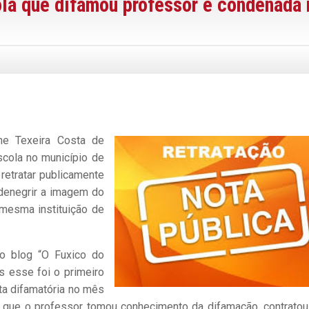
ola que difamou professor é condenada 
ene Texeira Costa de
scola no município de
 retratar publicamente
 denegrir a imagem do
 mesma instituição de
no blog “O Fuxico do
s esse foi o primeiro
ta difamatória no mês
o que o professor tomou conhecimento da difamação, contrato