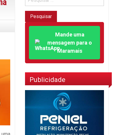
na
Mande uma
mensagem para o
Maramais
Publicidade
u uma