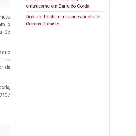
entusiasmo em Barra do Corda
Roberto Rocha é a grande aposta de
chuva
Orleans Brandão
gem e
a. Só
os no
e. Os
or da
oria,
99107