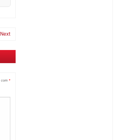
Next
s com
*