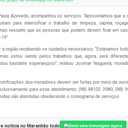
 Paula Azevedo, acompanhou os serviços. “Aproveitamos que a 
íram para intensificar o trabalho de limpeza, capina, roça
, mas ressalto que as pessoas que podem, devem ficar em cas
-19”.
er a região recebendo os cuidados necessários. “Estávamos tod
 mas estou vendo pelos trabalhos que, agora, será diferent
stou bastante esperançoso”, relatou Josimar Nogueira, morad
 notificações dos moradores devem ser feitas por meio da ouvid
exclusivamente para esse atendimento: (98) 98102 3980, (98) 
ebidas são atendidas obedecendo o cronograma de serviços.
re notícia no Maranhão todo
Envie uma mensagem agora