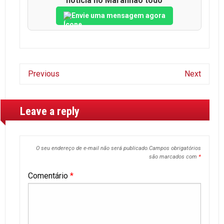
notícia no Maranhão todo
Envie uma mensagem agora
Previous
Next
Leave a reply
O seu endereço de e-mail não será publicado.
Campos obrigatórios
são marcados com
*
Comentário
*