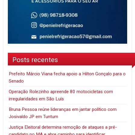
Posts recentes
Prefeito Márcio Viana fecha apoio a Hilton Gonçalo para o
Senado
Operação Rolezinho apreende 80 motocicletas com
irregularidades em São Luís
Bruna Pessoa reúne lideranças em jantar político com
Josivaldo JP em Tuntum
Justiça Eleitoral determina remoção de ataques a pré-
candidato no MA e abre caminho para identificar